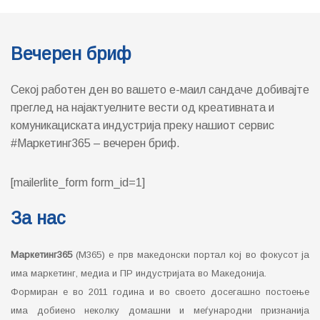
Вечерен бриф
Секој работен ден во вашето е-маил сандаче добивајте
преглед на најактуелните вести од креативната и
комуникациската индустрија преку нашиот сервис
#Маркетинг365 – вечерен бриф.
[mailerlite_form form_id=1]
За нас
Маркетинг365
(М365) е прв македонски портал кој во фокусот ја
има маркетинг, медиа и ПР индустријата во Македонија.
Формиран е во 2011 година и во своето досегашно постоење
има добиено неколку домашни и меѓународни признанија