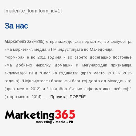
[mailerlite_form form_id=1]
За нас
Маркетинг365
(М365) е прв македонски портал кој во фокусот ја
има маркетинг, медиа и ПР индустријата во Македонија.
Формиран е во 2011 година и во своето досегашно постоење
има добиено неколку домашни и меѓународни признанија
вклучувајќи ги и “Блог на годината“ (прво место, 2011 и 2015
година), “Највлијателен балкански блог кој доаѓа од Македонија“
(прво место 2012) и “Најдобар бизнис-информативен веб сајт“
(второ место, 2014)…….
Прочитај ПОВЕЌЕ