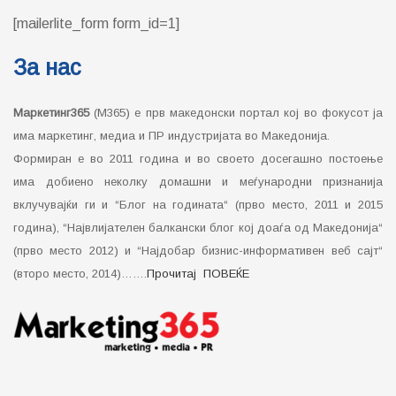
[mailerlite_form form_id=1]
За нас
Маркетинг365
(М365) е прв македонски портал кој во фокусот ја
има маркетинг, медиа и ПР индустријата во Македонија.
Формиран е во 2011 година и во своето досегашно постоење
има добиено неколку домашни и меѓународни признанија
вклучувајќи ги и “Блог на годината“ (прво место, 2011 и 2015
година), “Највлијателен балкански блог кој доаѓа од Македонија“
(прво место 2012) и “Најдобар бизнис-информативен веб сајт“
(второ место, 2014)…….
Прочитај ПОВЕЌЕ