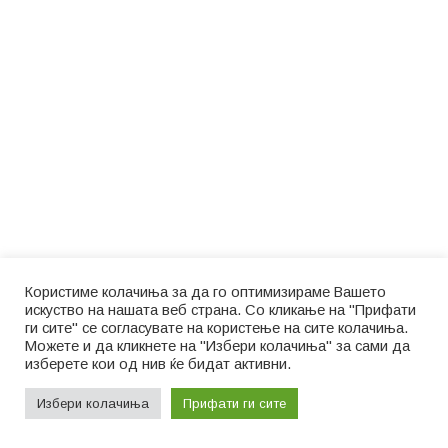
Користиме колачиња за да го оптимизираме Вашето
искуство на нашата веб страна. Со кликање на "Прифати
ги сите" се согласувате на користење на сите колачиња.
Можете и да кликнете на "Избери колачиња" за сами да
изберете кои од нив ќе бидат активни.
Избери колачиња
Прифати ги сите