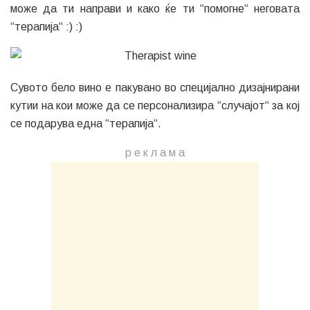
може да ти направи и како ќе ти “помогне“ неговата
“терапија“ :) :)
Сувото бело вино е пакувано во специјално дизајнирани
кутии на кои може да се персонализира “случајот“ за кој
се подарува една “терапија“.
р е к л а м a