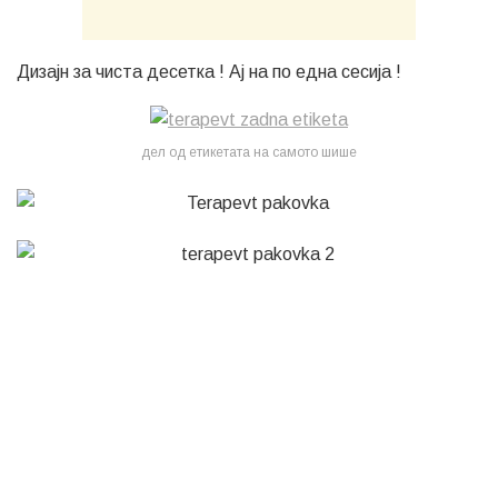
Дизајн за чиста десетка ! Ај на по една сесија !
дел од етикетата на самото шише
р е к л а м a