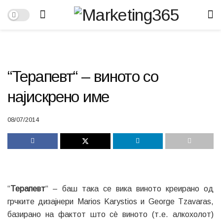
“Терапевт“ – виното со
најискрено име
08/07/2014
“
Терапевт
“ – баш така се вика виното креирано од
грчките дизајнери Marios Karystios и George Tzavaras,
базирано на фактот што сè виното (т.е. алкохолот)