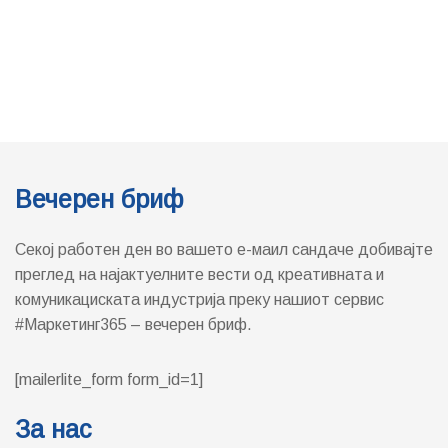
комуникациската индустрија преку нашиот сервис
#Маркетинг365 – вечерен бриф.
[mailerlite_form form_id=1]
За нас
Маркетинг365
(М365) е прв македонски портал кој во фокусот ја
има маркетинг, медиа и ПР индустријата во Македонија.
Формиран е во 2011 година и во своето досегашно постоење
има добиено неколку домашни и меѓународни признанија
вклучувајќи ги и “Блог на годината“ (прво место, 2011 и 2015
година), “Највлијателен балкански блог кој доаѓа од Македонија“
(прво место 2012) и “Најдобар бизнис-информативен веб сајт“
(второ место, 2014)…….
Прочитај ПОВЕЌЕ