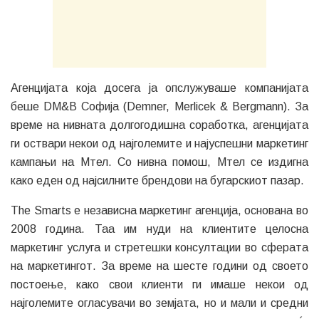
Агенцијата која досега ја опслужуваше компанијата
беше DM&B Софија (Demner, Merlicek & Bergmann). За
време на нивната долгогодишна соработка, агенцијата
ги оствари некои од најголемите и најуспешни маркетинг
кампањи на Мтел. Со нивна помош, Мтел се издигна
како еден од најсилните брендови на бугарскиот пазар.
The Smarts е независна маркетинг агенција, основана во
2008 година. Таа им нуди на клиентите целосна
маркетинг услуга и стретешки консултации во сферата
на маркетингот. За време на шесте години од своето
постоење, како свои клиенти ги имаше некои од
најголемите огласувачи во земјата, но и мали и средни