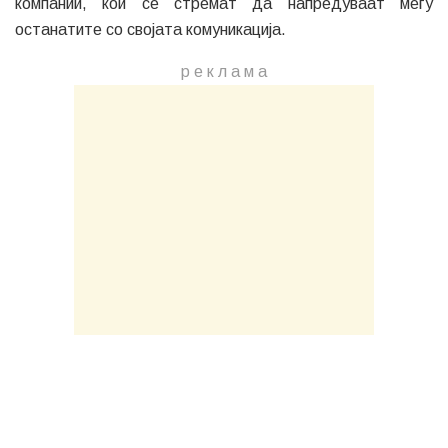
компании, кои се стремат да напредуваат меѓу
останатите со својата комуникација.
р е к л а м a