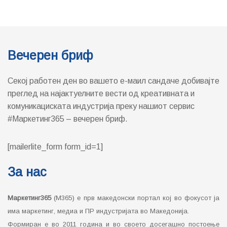
Вечерен бриф
Секој работен ден во вашето е-маил сандаче добивајте
преглед на најактуелните вести од креативната и
комуникациската индустрија преку нашиот сервис
#Маркетинг365 – вечерен бриф.
[mailerlite_form form_id=1]
За нас
Маркетинг365
(М365) е прв македонски портал кој во фокусот ја
има маркетинг, медиа и ПР индустријата во Македонија.
Формиран е во 2011 година и во своето досегашно постоење