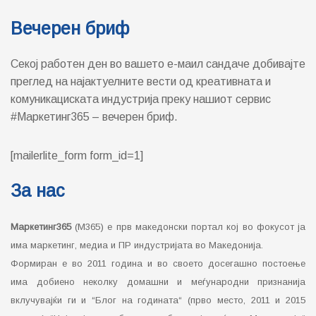
Вечерен бриф
Секој работен ден во вашето е-маил сандаче добивајте
преглед на најактуелните вести од креативната и
комуникациската индустрија преку нашиот сервис
#Маркетинг365 – вечерен бриф.
[mailerlite_form form_id=1]
За нас
Маркетинг365
(М365) е прв македонски портал кој во фокусот ја
има маркетинг, медиа и ПР индустријата во Македонија.
Формиран е во 2011 година и во своето досегашно постоење
има добиено неколку домашни и меѓународни признанија
вклучувајќи ги и “Блог на годината“ (прво место, 2011 и 2015