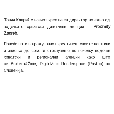
Тончи Клариќ
е новиот креативен директор на една од
водечките хрватски дигитални агенции –
Proximity
Zagreb
.
Повеќе пати наградуваниот креативец, своите вештини
и знаење до сега ги стекнуваше во неколку водечки
хрватски и регионални агенции како што
се Bruketa&Žinić, Digitel& и Renderspace (Pristop) во
Словенија.