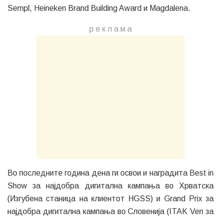
Sempl, Heineken Brand Building Award и Magdalena.
р е к л а м a
Во последните година дена ги освои и наградита Best in
Show за најдобра дигитална кампања во Хрватска
(Изгубена станица на клиентот HGSS) и Grand Prix за
најдобра дигитална кампања во Словенија (ITAK Ven за