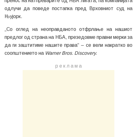
пренос на натпреварите од НБА лигата, па компанијата
одлучи да поведе постапка пред Врховниот суд на
Њујорк.
„Со оглед на неоправданото отфрлање на нашиот
предлог од страна на НБА, презедовме правни мерки за
да ги заштитиме нашите права“ – се вели накратко во
соопштението на
Warner Bros. Discovery.
р е к л а м a