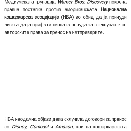
Медиумската групација
Warner Bros. Discovery
покрена
правна постапка против американската
Национална
кошаркарска асоцијација (НБА)
во обид да ја принуди
лигата да ја прифати нивната понуда за стекнување со
авторските права за пренос на натпреварите.
НБА неодамна објави дека склучила договори за пренос
со
Disney, Comcast
и
Amazon
, кои на кошаркарската