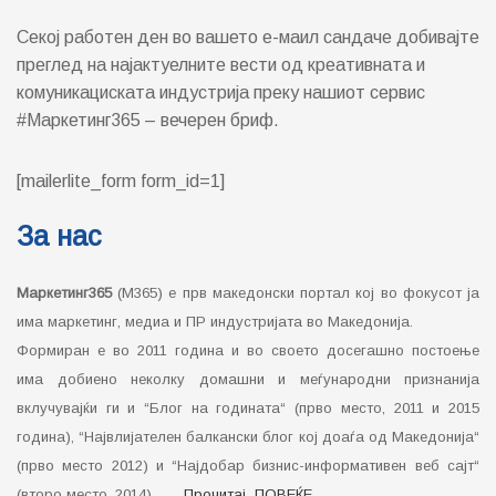
Секој работен ден во вашето е-маил сандаче добивајте
преглед на најактуелните вести од креативната и
комуникациската индустрија преку нашиот сервис
#Маркетинг365 – вечерен бриф.
[mailerlite_form form_id=1]
За нас
Маркетинг365
(М365) е прв македонски портал кој во фокусот ја
има маркетинг, медиа и ПР индустријата во Македонија.
Формиран е во 2011 година и во своето досегашно постоење
има добиено неколку домашни и меѓународни признанија
вклучувајќи ги и “Блог на годината“ (прво место, 2011 и 2015
година), “Највлијателен балкански блог кој доаѓа од Македонија“
(прво место 2012) и “Најдобар бизнис-информативен веб сајт“
(второ место, 2014)…….
Прочитај ПОВЕЌЕ