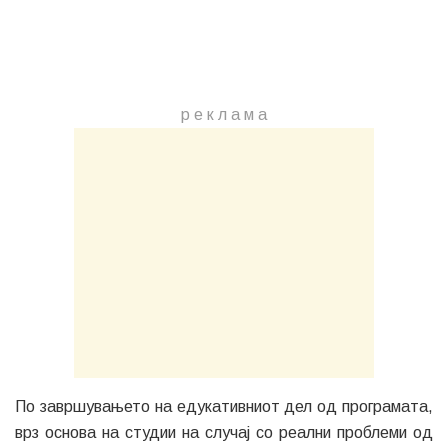
р е к л а м a
По завршувањето на едукативниот дел од програмата,
врз основа на студии на случај со реални проблеми од