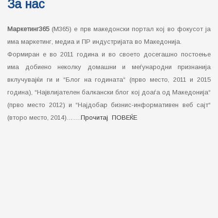
За нас
Маркетинг365
(М365) е прв македонски портал кој во фокусот ја
има маркетинг, медиа и ПР индустријата во Македонија.
Формиран е во 2011 година и во своето досегашно постоење
има добиено неколку домашни и меѓународни признанија
вклучувајќи ги и “Блог на годината“ (прво место, 2011 и 2015
година), “Највлијателен балкански блог кој доаѓа од Македонија“
(прво место 2012) и “Најдобар бизнис-информативен веб сајт“
(второ место, 2014)…….
Прочитај ПОВЕЌЕ