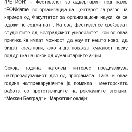
(РЕГИОН) – Фестивалот за адвертајзинг под назив
“
FONklame
” во организација на Центарот за развој на
кариера од Факултетот за организациони науки, ќе се
одржи по седми пат . На овај фестивал се среќаваат
студентите од Белградскиот универзитет, кои во оваа
прилика ќе имаат можност да научат нешто ново, да
бидат креативни, како и да покажат хуманост преку
поддршка на некои од хуманитарните акции .
Секоја година најголем интерес предизвикува
натпреварувачкиот дел од програмата. Така, и оваа
година натпреварувачите ја поминаа менторската
работа со претставниците на рекламните агенции,
“
Меккен Белград
” и “
Маркетинг онлајн
“.