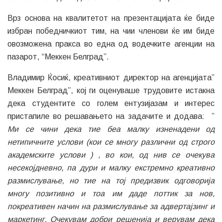
Врз основа на квалитетот на презентацијата ќе биде
избран победничкиот тим, на чии членови ќе им биде
овозможена пракса во една од водечките агенции на
пазарот, “Меккен Белград”.
Владимир Ќосиќ, креативниот директор на агенцијата”
Меккен Белград”, кој ги оценуваше трудовите истакна
дека студентите со голем ентузијазам и интерес
пристапиле во решавањето на задачите и додава: ”
Ми се чини дека тие беа малку изненадени од
нетипичните услови (кои се многу различни од строго
академските услови ) , во кои, од нив се очекува
несекојдневно, па дури и малку екстремно креативно
размислување, но тие на тој предизвик одговорија
многу позитивно и тоа им даде поттик за нов,
покреативен начин на размислување за адвертајзинг и
маркетинг. Очекувам добри решенија и верувам дека