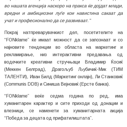
во нашата агенција наскоро на пракса ќе дојдат млади,
вредни и амбициозни луѓе кои навистина сакаат да
учат и професионално да се развиваат.
“
Покрај натпреварувачкиот дел, посетителите на
“FONklame” ќе имаат можност да се запознаат и со
најновите тенденции во областа на маркетинг и
рекламирање, низ интерактивни предавања од
водечките креативни стручњаци Владимир Ќосиќ
(Меккен Белград), Драгољуб Љубичиќ-Мик (ТИМ
ТАЛЕНТИ), Иван Билд (Маркетинг онлајн), Ли Станковиќ
(Communis DDB) и Синиша Вејновиќ (Ерсте банка).
“FONklame” веќе седма година по ред, има
хуманитарен карактер и сите приходи од донации и
влезници, се наменети за хуманитарната акција
“Победа за децата од прифатилиштата”.