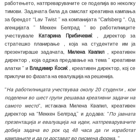
работењето, натпреварувачите се поделија во неколку
тимови. Задачата била да смислат креативна кампања
за брендот “Lav Twist ” на компанијата “Carlsberg “. Од
агенцијата ” Меккен Белград ” во работилниците
учествувале
Катарина Прибичевиќ
, директор за
стратешко планирање , која на студентите им ја
презентираше задачата,
Милена Квапил
, креативен
директор , која одржа предавање на тема ” креативни
алатки ” и
Владимир Ќосиќ
, креативен директор, кој се
приклучи во фазата на евалуација на решенија.
“
На работилницата учествуваа околу 20 студенти , кои
поделени во шест групи решаваа креативни задачи на
самото место
“, истакана Милена Квапил, креативен
директор на “Меккен Белград” и додава: “
По јавната
презентација и евалуација на идеи, натпреварувачите
добија задача во рок од 48 часа да ги изработат
кампањите и да ги достават во писмена форма
. “