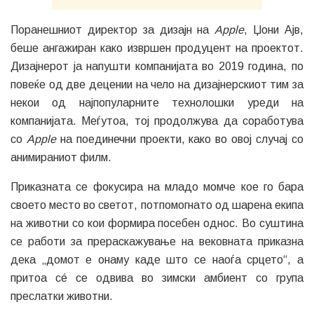
Поранешниот директор за дизајн на
Apple
, Џони Ајв,
беше ангажиран како извршен продуцент на проектот.
Дизајнерот ја напушти компанијата во 2019 година, по
повеќе од две децении на чело на дизајнерскиот тим за
некои од најпопуларните технолошки уреди на
компанијата. Меѓутоа, тој продолжува да соработува
со
Apple
на поединечни проекти, како во овој случај со
анимираниот филм.
Приказната се фокусира на младо момче кое го бара
своето место во светот, потпомогнато од шарена екипа
на животни со кои формира посебен однос. Во суштина
се работи за прераскажување на вековната приказна
дека „домот е онаму каде што се наоѓа срцето“, а
притоа сé се одвива во зимски амбиент со група
преслатки животни.