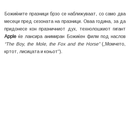
Божиќните празници брзо се наближуваат, со само два
месеци пред сезоната на празници. Оваа година, за да
придонесе кон празничниот дух, технолошкиот гигант
Apple
ќе лансира анимиран Божиќен филм под наслов
“The Boy, the Mole, the Fox and the Horse”
(„Момчето,
кртот, лисицата и коњот“).