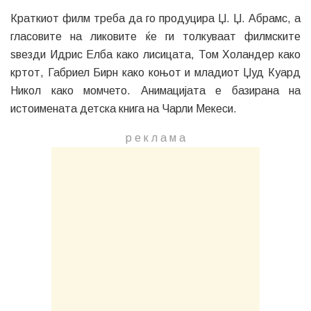
Краткиот филм треба да го продуцира Џ. Џ. Абрамс, а
гласовите на ликовите ќе ги толкуваат филмските
ѕвезди Идрис Елба како лисицата, Том Холандер како
кртот, Габриел Бирн како коњот и младиот Џуд Куард
Никол како момчето. Анимацијата е базирана на
истоимената детска книга на Чарли Мекеси.
р е к л а м a