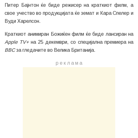
Питер Бајнтон ќе биде режисер на краткиот филм, а
свое учество во продукцијата ќе земат и Кара Спелер и
Вуди Харелсон.
Краткиот анимиран Божиќен филм ќе биде лансиран на
Apple TV+
на 25 декември, со специјална премиера на
BBC
за гледачите во Велика Британија.
р е к л а м a