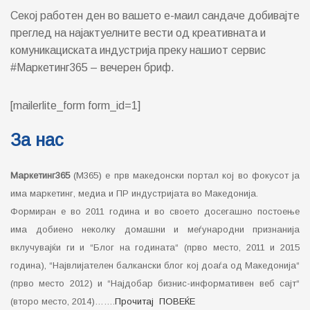
Секој работен ден во вашето е-маил сандаче добивајте
преглед на најактуелните вести од креативната и
комуникациската индустрија преку нашиот сервис
#Маркетинг365 – вечерен бриф.
[mailerlite_form form_id=1]
За нас
Маркетинг365
(М365) е прв македонски портал кој во фокусот ја
има маркетинг, медиа и ПР индустријата во Македонија.
Формиран е во 2011 година и во своето досегашно постоење
има добиено неколку домашни и меѓународни признанија
вклучувајќи ги и “Блог на годината“ (прво место, 2011 и 2015
година), “Највлијателен балкански блог кој доаѓа од Македонија“
(прво место 2012) и “Најдобар бизнис-информативен веб сајт“
(второ место, 2014)…….
Прочитај ПОВЕЌЕ