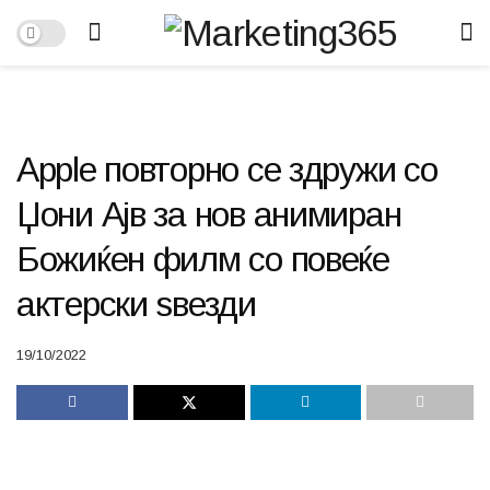
Apple повторно се здружи со
Џони Ајв за нов анимиран
Божиќен филм со повеќе
актерски ѕвезди
19/10/2022