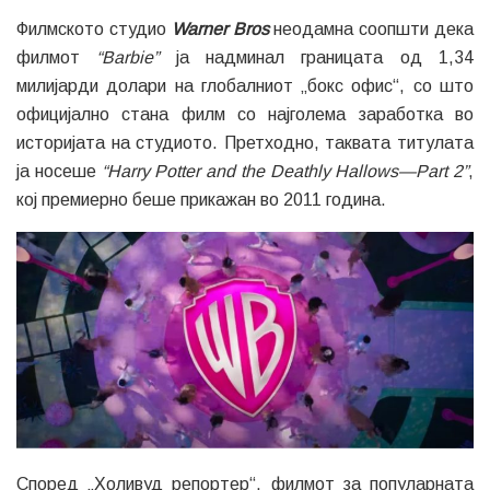
Филмското студио
Warner Bros
неодамна соопшти дека
филмот
“Barbie”
ја надминал границата од 1,34
милијарди долари на глобалниот „бокс офис“, со што
официјално стана филм со најголема заработка во
историјата на студиото. Претходно, таквата титулата
ја носеше
“Harry Potter and the Deathly Hallows—Part 2”
,
кој премиерно беше прикажан во 2011 година.
Според „Холивуд репортер“, филмот за популарната