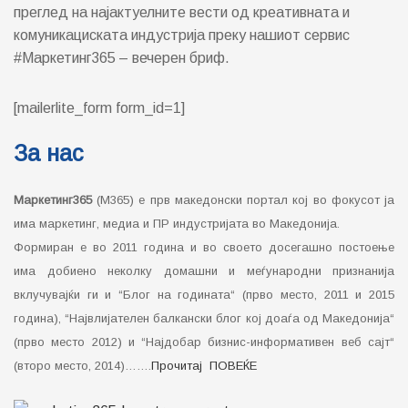
преглед на најактуелните вести од креативната и
комуникациската индустрија преку нашиот сервис
#Маркетинг365 – вечерен бриф.
[mailerlite_form form_id=1]
За нас
Маркетинг365
(М365) е прв македонски портал кој во фокусот ја
има маркетинг, медиа и ПР индустријата во Македонија.
Формиран е во 2011 година и во своето досегашно постоење
има добиено неколку домашни и меѓународни признанија
вклучувајќи ги и “Блог на годината“ (прво место, 2011 и 2015
година), “Највлијателен балкански блог кој доаѓа од Македонија“
(прво место 2012) и “Најдобар бизнис-информативен веб сајт“
(второ место, 2014)…….
Прочитај ПОВЕЌЕ