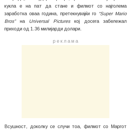
кукла е на пат да стане и филмот со најголема
заработка оваа година, претекнувајќи го
“Super Mario
Bros”
на
Universal Pictures
кој досега забележал
приходи од 1.36 милијарди долари.
р е к л а м a
Всушност, доколку се случи тоа, филмот со Маргот