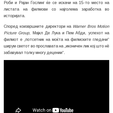
Роби и Рајан Гослинг ќе се искачи на 15-то место на
листата на филмови со најголема заработка во
историјата.
Според коизвршните директори на
Warner Bros Motion
Picture Group
, Мајкл Де Лука и Пем Абди, успехот на
филмот е „потсетник на моќта на филмските гледачи“
ширум светот во прославата на „иконичен лик кој што нѐ
забавувал толку многу децении“.