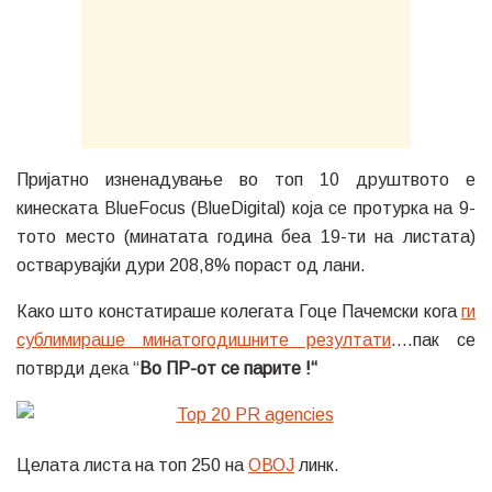
Пријатно изненадување во топ 10 друштвото е
кинеската BlueFocus (BlueDigital) која се протурка на 9-
тото место (минатата година беа 19-ти на листата)
остварувајќи дури 208,8% пораст од лани.
Како што констатираше колегата Гоце Пачемски кога
ги
сублимираше минатогодишните резултати
….пак се
потврди дека “
Во ПР-от се парите !“
Целата листа на топ 250 на
ОВОЈ
линк.