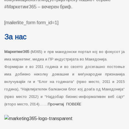
#Маркетинг365 – вечерен бриф.
[mailerlite_form form_id=1]
За нас
Маркетинг365
(М365) е прв македонски портал кој во фокусот ја
има маркетинг, медиа и ПР индустријата во Македонија.
Формиран е во 2011 година и во своето досегашно постоење
има добиено неколку домашни и меѓународни признанија
вклучувајќи ги и “Блог на годината“ (прво место, 2011 и 2015
година), “Највлијателен балкански блог кој доаѓа од Македонија“
(прво место 2012) и “Најдобар бизнис-информативен веб сајт“
(второ место, 2014)…….
Прочитај ПОВЕЌЕ