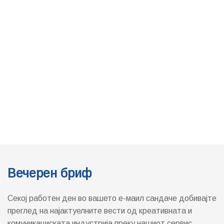
Вечерен бриф
Секој работен ден во вашето е-маил сандаче добивајте
преглед на најактуелните вести од креативната и
комуникациската индустрија преку нашиот сервис