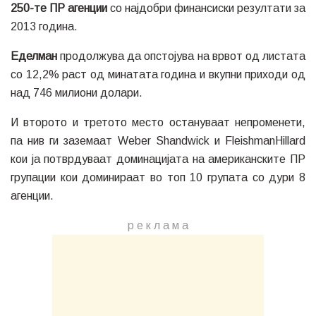
250-те ПР агенции
со најдобри финансиски резултати за
2013 година.
Еделман
продолжува да опстојува на врвот од листата
со 12,2% раст од минатата година и вкупни приходи од
над 746 милиони долари.
И второто и третото место остануваат непроменети,
па нив ги заземаат Weber Shandwick и FleishmanHillard
кои ја потврдуваат доминацијата на американските ПР
групации кои доминираат во топ 10 групата со дури 8
агенции.
р е к л а м a