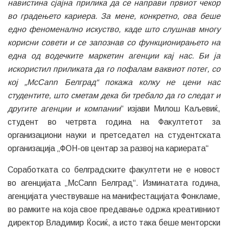
навистина сјајна прилика да се направи првиот чекор
во градењето кариера. За мене, конкретно, ова беше
едно феноменално искуство, каде што слушнав многу
корисни совети и се запознав со функционирањето на
една од водечките маркетин агенции кај нас. Би ја
искористил приликата да го пофалам ваквиот потег, со
кој „McCann Белград“ покажа колку не цени нас
студентите, што сметам дека би требало да го следат и
другите агенции и компании
“ изјави Милош Каљевиќ,
студент во четрвта година на Факултетот за
организациони науки и претседател на студентската
организација „ФОН-ов центар за развој на кариерата“
Соработката со белградските факултети не е новост
во агенцијата „McCann Белград“. Изминатата година,
агенцијата учествуваше на манифестацијата Фонкламе,
во рамките на која свое предавање одржа креативниот
директор Владимир Ќосиќ, а исто така беше менторски