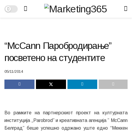
“McCann Паробродирање”
посветено на студентите
05/11/2014
Во рамките на партнерскиот проект на културната
институција „Parobrod” и креативната агенција ” McCann
Белград” беше успешно одржано уште едно “Меккен