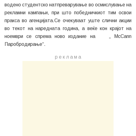
водено студентско натпреварување во осмислување на
рекламни кампањи, при што победничкиот тим освои
пракса во агенцијата.Се очекуваат уште слични акции
во текот на наредната година, а веќе кон крајот на
ноември се спрема ново издание на „ McCann
Паробродирање“.
р е к л а м a