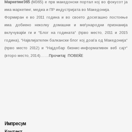
Маркетинг365
(М365) е прв македонски портал кој во фокусот ја
има маркетинг, медиа и ПР индустријата во Македонија.
Формиран е во 2011 година и во своето досегашно постоење
има добиено неколку домашни и меѓународни признанија
вклучувајќи ги и “Блог на годината“ (прво место, 2011 и 2015
година), “Највлијателен балкански блог кој доаѓа од Македонија“
(прво место 2012) и “Најдобар бизнис-информативен веб сајт“
(второ место, 2014)…….
Прочитај ПОВЕЌЕ
Импресум
Контакт