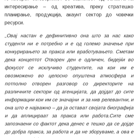
интересирање – од креатива, преку стратешко
планирање, продукција, акаунт сектор до човечки
ресурси.
„
Овај настан е дефинитивно она што за нас како
студенти ни е потребно и е од големо значење при
конкурирањето за пракса или вработувањето. Сметам
дека концептот Отворен ден е одличен, бидејќи во
фокусот се исклучиво студентите, на кои им е
овозможено во целосно опуштена атмосфера и
потполно отворен разговор со директорите на
различните сектори од агенцијата, да дојдат до сите
информации кои им се значајни и за нив релевантни, и
она што е најважно – да ја остават својата биографија
и да аплицираат за пракса или работа.Сите сме
запознаени со фактот дека денес е тешко да се дојде
до добра пракса, за работа и да не зборуваме, а ова е