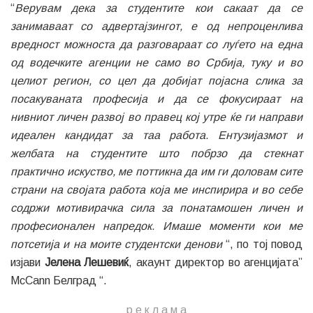
“
Верувам дека за студентите кои сакаат да се
занимаваат со адвертајзингот, е од непроценлива
вредност можноста да разговараат со луѓето на една
од водечките агенции не само во Србија, туку и во
целиот регион, со цел да добијат појасна слика за
посакуваната професија и да се фокусираат на
нивниот личен развој во правец кој утре ќе ги направи
идеален кандидат за таа работа. Ентузијазмот и
желбата на студентите што побрзо да стекнат
практично искуство, ме поттикна да им ги доловам сите
страни на својата работа која ме инспирира и во себе
содржи мотивирачка сила за понатамошен личен и
професионален напредок. Имаше моменти кои ме
потсетија и на моите студентски денови
“, по тој повод
изјави
Јелена Лешевиќ
, акаунт директор во агенцијата”
McCann Белград “.
р е к л а м a