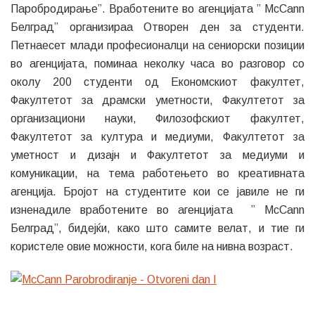
Паробродирање”. Вработените во агенцијата ” McCann
Белград” организираа Отворен ден за студенти.
Петнаесет млади професионалци на сениорски позиции
во агенцијата, поминаa неколку часа во разговор со
околу 200 студенти од Економскиот факултет,
Факултетот за драмски уметности, Факултетот за
организациони науки, Филозофскиот факултет,
Факултетот за култура и медиуми, Факултетот за
уметност и дизајн и Факултетот за медиуми и
комуникации, на тема работењето во креативната
агенција. Бројот на студентите кои се јавиле не ги
изненадиле вработените во агенцијата ” McCann
Белград”, бидејќи, како што самите велат, и тие ги
користеле овие можности, кога биле на нивна возраст.