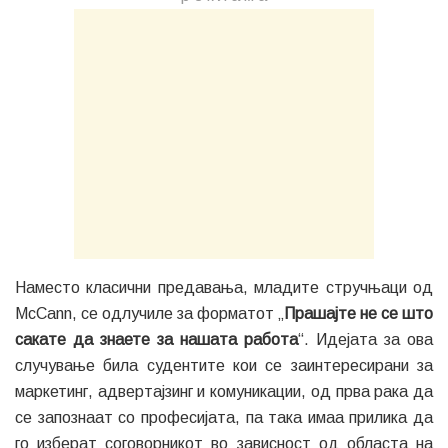
Наместо класични предавања, младите стручњаци од
McCann, се одлучиле за форматот „
Прашајте не се што
сакате да знаете за нашата работа
“. Идејата за ова
случување била судентите кои се заинтересирани за
маркетинг, адвертајзинг и комуникации, од прва рака да
се запознаат со професијата, па така имаа прилика да
го изберат соговорникот во зависност од областа на