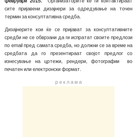
февруари 2015.
Организаторите ќе ги контактираат
сите пријавени дизајнери за одредување на точен
термин за консултативна средба.
Дизајнерите кои ќе се пријават за консултативните
средби не се обврзани да ги испратат своите предлози
по email пред самата средба, но должни се за време на
средбата да го презентираат својот предлог со
изнесување на цртежи, рендери, фотографии во
печатен или електронски формат.
р е к л а м a