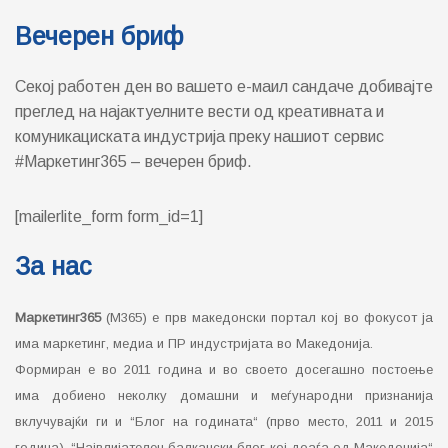
Вечерен бриф
Секој работен ден во вашето е-маил сандаче добивајте
преглед на најактуелните вести од креативната и
комуникациската индустрија преку нашиот сервис
#Маркетинг365 – вечерен бриф.
[mailerlite_form form_id=1]
За нас
Маркетинг365
(М365) е прв македонски портал кој во фокусот ја
има маркетинг, медиа и ПР индустријата во Македонија.
Формиран е во 2011 година и во своето досегашно постоење
има добиено неколку домашни и меѓународни признанија
вклучувајќи ги и “Блог на годината“ (прво место, 2011 и 2015
година), “Највлијателен балкански блог кој доаѓа од Македонија“