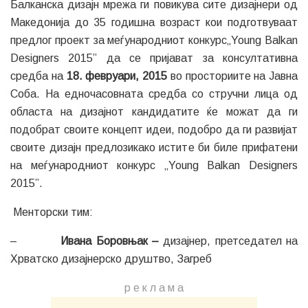
Балканска дизајн мрежа ги повикува сите дизајнери од
Македонија до 35 годишна возраст кои подготвуваат
предлог проект за меѓународниот конкурс„Young Balkan
Designers 2015” да се пријават за консултативна
средба на
18. февруари, 2015
во просториите на Јавна
Соба. На едночасовната средба со стручни лица од
областа на дизајнот кандидатите ќе можат да ги
подобрат своите концепт идеи, подобро да ги развијат
своите дизајн предлозикако истите би биле прифатени
на меѓународниот конкурс „Young Balkan Designers
2015”.
Менторски тим:
–
Ивана Боровњак –
дизајнер, претседател на
Хрватско дизајнерско друштво, Загреб
р е к л а м a