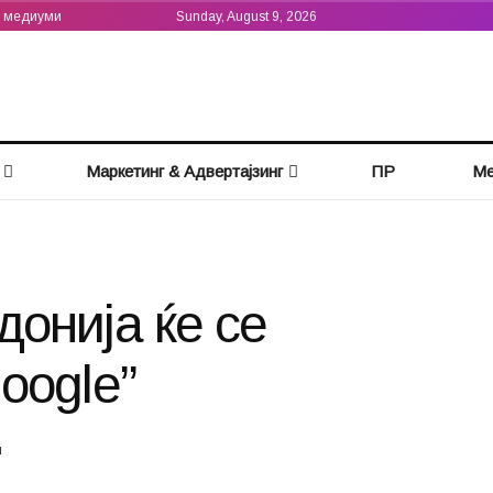
а медиуми
Sunday, August 9, 2026
Маркетинг & Адвертајзинг
ПР
Ме
онија ќе се
oogle”
и