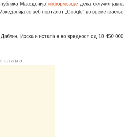
епублика Македонија
информраше
дека склучил јавна
 Македонија со веб порталот „Google“ во времетраење
Даблин, Ирска и истата е во вредност од
18 450 000
е к л а м a