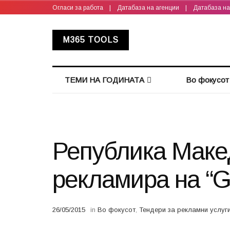
Огласи за работа
|
Датабаза на агенции
|
Датабаза н
M365 TOOLS
ТЕМИ НА ГОДИНАТА
Во фокусот
Република Макед
рекламира на “G
26/05/2015
in
Во фокусот
,
Тендери за рекламни услуг