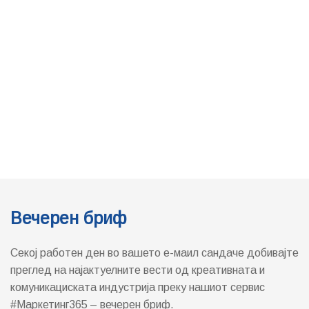
има маркетинг, медиа и ПР индустријата во Македонија.
Формиран е во 2011 година и во своето досегашно постоење
има добиено неколку домашни и меѓународни признанија
вклучувајќи ги и “Блог на годината“ (прво место, 2011 и 2015
година), “Највлијателен балкански блог кој доаѓа од Македонија“
(прво место 2012) и “Најдобар бизнис-информативен веб сајт“
(второ место, 2014)…….
Прочитај ПОВЕЌЕ
Импресум
Контакт
Датабаза на агенции во Македонија
Политика за приватност на Marketing365 (Privacy Policy)