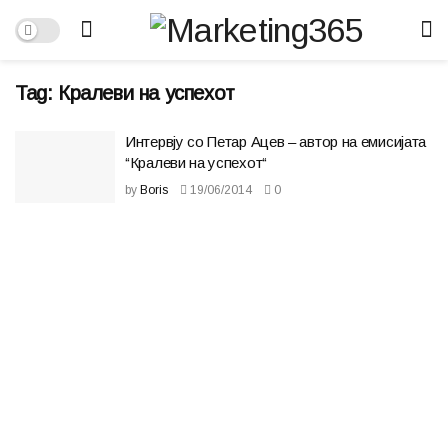
Tag:
Кралеви на успехот
Интервју со Петар Ацев – автор на емисијата
“Кралеви на успехот“
by
Boris
19/06/2014
0