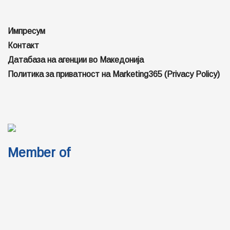
Импресум
Контакт
Ценовник за огласување
Локални избори | Политичко рекламирање 2025
About (English)
© 2026
JNews
- Premium WordPress news & magazine theme by
Jegtheme
.