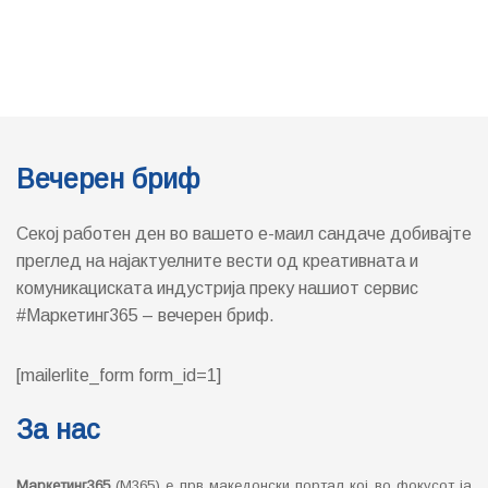
Вечерен бриф
Секој работен ден во вашето е-маил сандаче добивајте
преглед на најактуелните вести од креативната и
комуникациската индустрија преку нашиот сервис
#Маркетинг365 – вечерен бриф.
[mailerlite_form form_id=1]
За нас
Маркетинг365
(М365) е прв македонски портал кој во фокусот ја