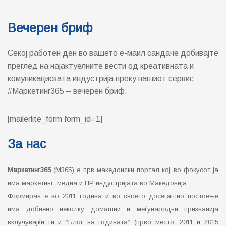
Вечерен бриф
Секој работен ден во вашето е-маил сандаче добивајте
преглед на најактуелните вести од креативната и
комуникациската индустрија преку нашиот сервис
#Маркетинг365 – вечерен бриф.
[mailerlite_form form_id=1]
За нас
Маркетинг365
(М365) е прв македонски портал кој во фокусот ја
има маркетинг, медиа и ПР индустријата во Македонија.
Формиран е во 2011 година и во своето досегашно постоење
има добиено неколку домашни и меѓународни признанија
вклучувајќи ги и “Блог на годината“ (прво место, 2011 и 2015