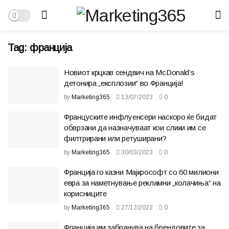
Tag:
франција
Новиот крцкав сендвич на McDonald’s
детонира „експлозии“ во Франција!
by
Marketing365
13/07/2023
0
Француските инфлуенсери наскоро ќе бидат
обврзани да назначуваат кои слики им се
филтрирани или ретуширани?
by
Marketing365
30/03/2023
0
Франција го казни Мајкрософт со 60 милиони
евра за наметнување рекламни „колачиња“ на
корисниците
by
Marketing365
27/12/2022
0
Франција им забранува на брендовите за