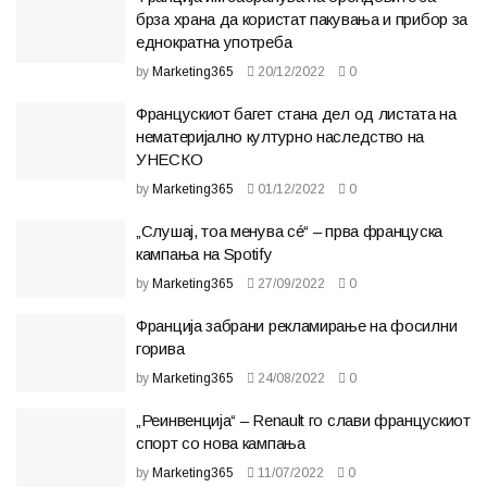
брза храна да користат пакувања и прибор за
еднократна употреба
by
Marketing365
20/12/2022
0
Францускиот багет стана дел од листата на
нематеријално културно наследство на
УНЕСКО
by
Marketing365
01/12/2022
0
„Слушај, тоа менува сé“ – прва француска
кампања на Spotify
by
Marketing365
27/09/2022
0
Франција забрани рекламирање на фосилни
горива
by
Marketing365
24/08/2022
0
„Реинвенција“ – Renault го слави францускиот
спорт со нова кампања
by
Marketing365
11/07/2022
0