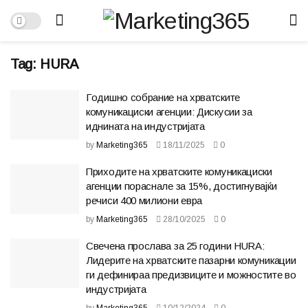
Tag:
HURA
Годишно собрание на хрватските
комуникациски агенции: Дискусии за
иднината на индустријата
by
Marketing365
18/11/2025
0
Приходите на хрватските комуникациски
агенции пораснале за 15%, достигнувајќи
речиси 400 милиони евра
by
Marketing365
28/10/2025
0
Свечена прослава за 25 години HURA:
Лидерите на хрватските пазарни комуникации
ги дефинираа предизвиците и можностите во
индустријата