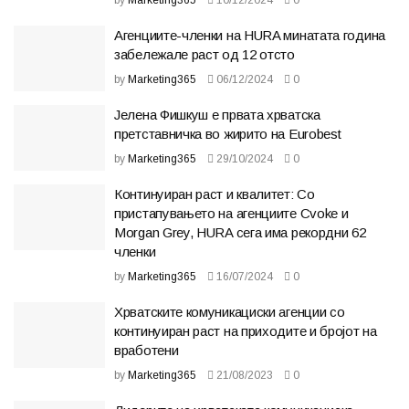
by
Marketing365
10/12/2024
0
Агенциите-членки на HURA минатата година
забележале раст од 12 отсто
by
Marketing365
06/12/2024
0
Јелена Фишкуш е првата хрватска
претставничка во жирито на Eurobest
by
Marketing365
29/10/2024
0
Континуиран раст и квалитет: Со
пристапувањето на агенциите Cvoke и
Morgan Grey, HURA сега има рекордни 62
членки
by
Marketing365
16/07/2024
0
Хрватските комуникациски агенции со
континуиран раст на приходите и бројот на
вработени
by
Marketing365
21/08/2023
0