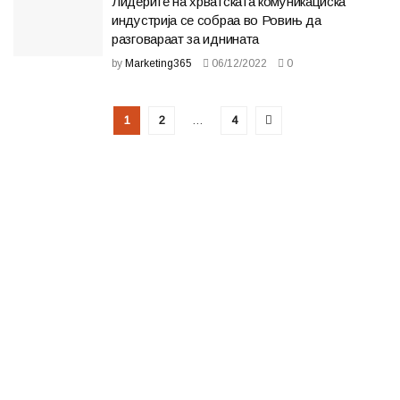
Лидерите на хрватската комуникациска
индустрија се собраа во Ровињ да
разговараат за иднината
by
Marketing365
06/12/2022
0
1
2
…
4