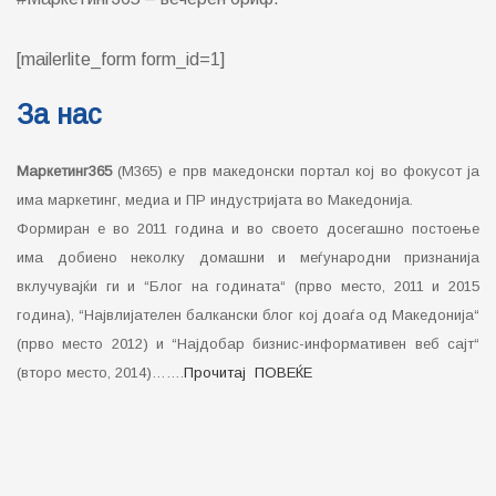
[mailerlite_form form_id=1]
За нас
Маркетинг365
(М365) е прв македонски портал кој во фокусот ја
има маркетинг, медиа и ПР индустријата во Македонија.
Формиран е во 2011 година и во своето досегашно постоење
има добиено неколку домашни и меѓународни признанија
вклучувајќи ги и “Блог на годината“ (прво место, 2011 и 2015
година), “Највлијателен балкански блог кој доаѓа од Македонија“
(прво место 2012) и “Најдобар бизнис-информативен веб сајт“
(второ место, 2014)…….
Прочитај ПОВЕЌЕ