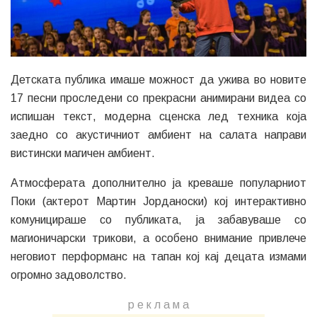
Детската публика имаше можност да ужива во новите
17 песни проследени со прекрасни анимирани видеа со
испишан текст, модерна сценска лед техника која
заедно со акустичниот амбиент на салата направи
вистински магичен амбиент.
Атмосферата дополнително ја креваше популарниот
Поки (актерот Мартин Јорданоски) кој интерактивно
комуницираше со публиката, ја забавуваше со
магионичарски трикови, а особено внимание привлече
неговиот перформанс на тапан кој кај децата измами
огромно задоволство.
р е к л а м a