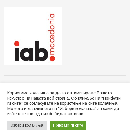
Импресум
Контакт
Ценовник за огласување
Користиме колачиња за да го оптимизираме Вашето
Локални избори | Политичко рекламирање 2025
искуство на нашата веб страна. Со кликање на "Прифати
About (English)
ги сите" се согласувате на користење на сите колачиња.
Можете и да кликнете на "Избери колачиња" за сами да
© 2026
JNews
- Premium WordPress news & magazine theme by
изберете кои од нив ќе бидат активни.
Jegtheme
.
Избери колачиња
Прифати ги сите