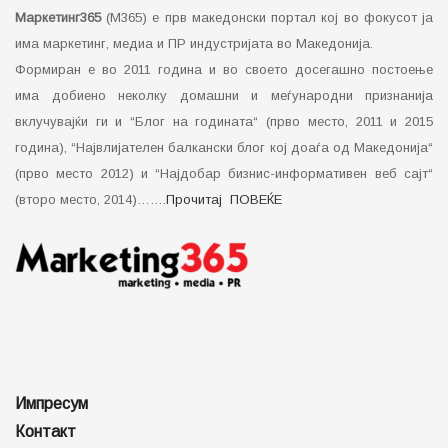
Маркетинг365
(М365) е прв македонски портал кој во фокусот ја
има маркетинг, медиа и ПР индустријата во Македонија.
Формиран е во 2011 година и во своето досегашно постоење
има добиено неколку домашни и меѓународни признанија
вклучувајќи ги и “Блог на годината“ (прво место, 2011 и 2015
година), “Највлијателен балкански блог кој доаѓа од Македонија“
(прво место 2012) и “Најдобар бизнис-информативен веб сајт“
(второ место, 2014)…….
Прочитај ПОВЕЌЕ
Импресум
Контакт