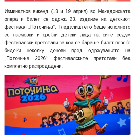
Изминатиов викенд (18 и 19 април) во Македонската
опера и балет се одржа 23. издание на детскиот
фестивал „Поточиња“. Гледалиштето беше исполнето
со насмевки и среќни детски лица на сите седум
фестивалски претстави за кои се бараше билет повеќе
бидејќи неколку денови пред одржувањето на
„Поточиња 2026“ фестивалските претстави беа
комплетно распродадени.