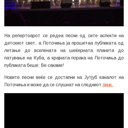
На репертоарот се редеа песни од сите аспекти на
детскиот свет, а Поточиња ја прошетаа публиката од
летање до вселената на шеќерната планета до
патување на Куба, а крајната порака на Поточиња до
публиката беше: Ве сакаме!
Новите песни веќе се достапни на Јутјуб каналот на
Поточиња и може да се слушнат на следниот
линк.