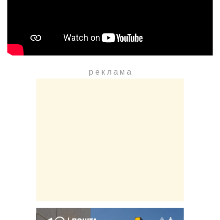
р е к л а м a