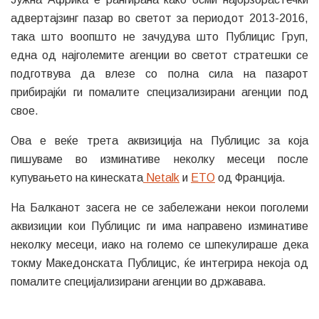
адвертајзинг пазар во светот за периодот 2013-2016,
така што воопшто не зачудува што Публицис Груп,
една од најголемите агенции во светот стратешки се
подготвува да влезе со полна сила на пазарот
прибирајќи ги помалите специзализирани агенции под
свое.
Ова е веќе трета аквизиција на Публицис за која
пишуваме во изминативе неколку месеци после
купувањето на кинеската
Netalk
и
ETO
од Франција.
На Балканот засега не се забележани некои поголеми
аквизиции кои Публицис ги има направено изминативе
неколку месеци, иако на големо се шпекулираше дека
токму Македонската Публицис, ќе интегрира некоја од
помалите специјализирани агенции во државава.