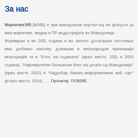
За нас
Маркетинг365
(М365) е прв македонски портал кој во фокусот ја
има маркетинг, медиа и ПР индустријата во Македонија.
Формиран е во 2011 година и во своето досегашно постоење
има добиено неколку домашни и меѓународни признанија
вклучувајќи ги и “Блог на годината“ (прво место, 2011 и 2015
година), “Највлијателен балкански блог кој доаѓа од Македонија“
(прво место 2012) и “Најдобар бизнис-информативен веб сајт“
(второ место, 2014)…….
Прочитај ПОВЕЌЕ