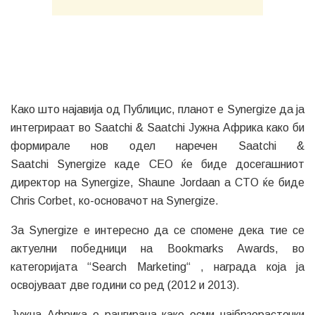
Како што најавија од Публицис, планот е Synergize да ја
интегрираат во Saatchi & Saatchi Јужна Африка како би
формирале нов одел наречен Saatchi &
Saatchi Synergize каде CEO ќе биде досегашниот
директор на Synergize, Shaune Jordaan а CTO ќе биде
Chris Corbet, ко-основачот на Synergize.
За Synergize е интересно да се спомене дека тие се
актуелни победници на Bookmarks Awards, во
категоријата “Search Marketing“ , награда која ја
освојуваат две години со ред (2012 и 2013).
Јужна Африка е рангирана како осми најбрзорастечки