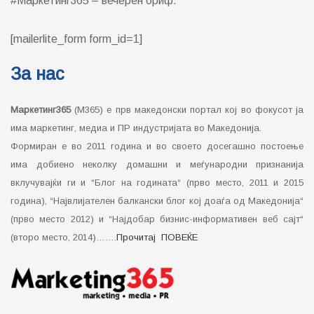
#Маркетинг365 – вечерен бриф.
[mailerlite_form form_id=1]
За нас
Маркетинг365
(М365) е прв македонски портал кој во фокусот ја
има маркетинг, медиа и ПР индустријата во Македонија.
Формиран е во 2011 година и во своето досегашно постоење
има добиено неколку домашни и меѓународни признанија
вклучувајќи ги и “Блог на годината“ (прво место, 2011 и 2015
година), “Највлијателен балкански блог кој доаѓа од Македонија“
(прво место 2012) и “Најдобар бизнис-информативен веб сајт“
(второ место, 2014)…….
Прочитај ПОВЕЌЕ