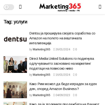
Tag:
услуги
Dentsu ја проширува својата соработка со
Amazon на полето на вештачката
интелигенција
by
Marketing365
26/01/2024
0
Direct Media United Solutions го подигнува
одлучувањето засновано на маркетинг
податоци на повисоко ниво
by
Marketing365
16/01/2024
0
Како Рим можел да биде изграден за еден
ден, според Amazon Business?
by
Marketing365
04/09/2023
0
Како да ја зголемите продажбата на Вашиот