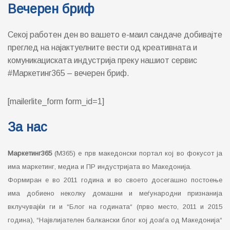
Вечерен бриф
Секој работен ден во вашето е-маил сандаче добивајте
преглед на најактуелните вести од креативната и
комуникациската индустрија преку нашиот сервис
#Маркетинг365 – вечерен бриф.
[mailerlite_form form_id=1]
За нас
Маркетинг365
(М365) е прв македонски портал кој во фокусот ја
има маркетинг, медиа и ПР индустријата во Македонија.
Формиран е во 2011 година и во своето досегашно постоење
има добиено неколку домашни и меѓународни признанија
вклучувајќи ги и “Блог на годината“ (прво место, 2011 и 2015
година), “Највлијателен балкански блог кој доаѓа од Македонија“