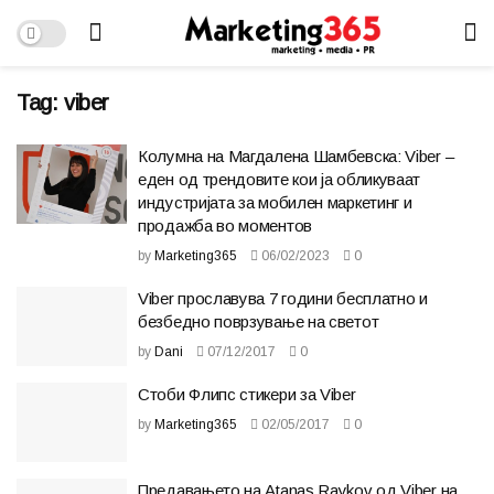
Tag:
viber
Колумна на Магдалена Шамбевска: Viber –
еден од трендовите кои ја обликуваат
индустријата за мобилен маркетинг и
продажба во моментов
by
Marketing365
06/02/2023
0
Viber прославува 7 години бесплатно и
безбедно поврзување на светот
by
Dani
07/12/2017
0
Стоби Флипс стикери за Viber
by
Marketing365
02/05/2017
0
Предавањето на Atanas Raykov од Viber на