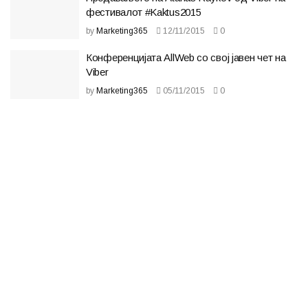
фестивалот #Kaktus2015
by
Marketing365
12/11/2015
0
Конференцијата AllWeb со свој јавен чет на
Viber
by
Marketing365
05/11/2015
0