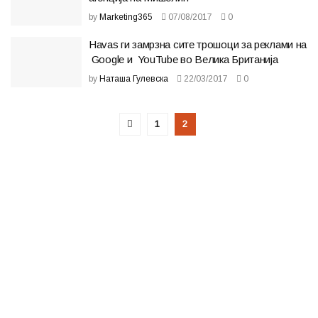
by
Marketing365
07/08/2017
0
Havas ги замрзна сите трошоци за реклами на
Google и YouTube во Велика Британија
by
Наташа Гулевска
22/03/2017
0
1
2