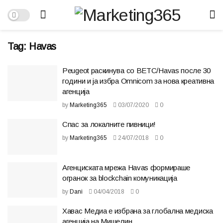
Tag:
Havas
Peugeot раскинува со BETC/Havas после 30
години и ја избра Omnicom за нова креативна
агенција
by
Marketing365
03/07/2020
0
Спас за локалните пивници!
by
Marketing365
24/07/2018
0
Агенциската мрежа Havas формираше
огранок за blockchain комуникација
by
Dani
04/04/2018
0
Хавас Медиа е избрана за глобална медиска
агенција на Мишелин