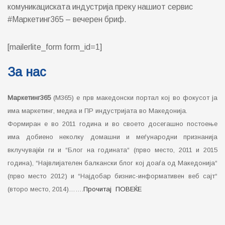
комуникациската индустрија преку нашиот сервис
#Маркетинг365 – вечерен бриф.
[mailerlite_form form_id=1]
За нас
Маркетинг365
(М365) е прв македонски портал кој во фокусот ја
има маркетинг, медиа и ПР индустријата во Македонија.
Формиран е во 2011 година и во своето досегашно постоење
има добиено неколку домашни и меѓународни признанија
вклучувајќи ги и “Блог на годината“ (прво место, 2011 и 2015
година), “Највлијателен балкански блог кој доаѓа од Македонија“
(прво место 2012) и “Најдобар бизнис-информативен веб сајт“
(второ место, 2014)…….
Прочитај ПОВЕЌЕ