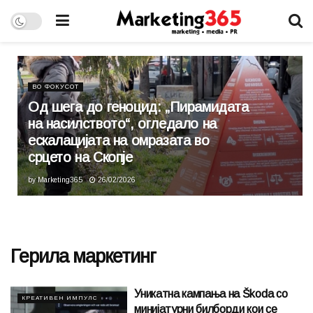
ВО ФОКУСОТ
Од шега до геноцид: „Пирамидата
на насилството“, огледало на
ескалацијата на омразата во
срцето на Скопје
by
Marketing365
26/02/2026
Герила маркетинг
Уникатна кампања на Škoda со
КРЕАТИВЕН ИМПУЛС
минијатурни билборди кои се