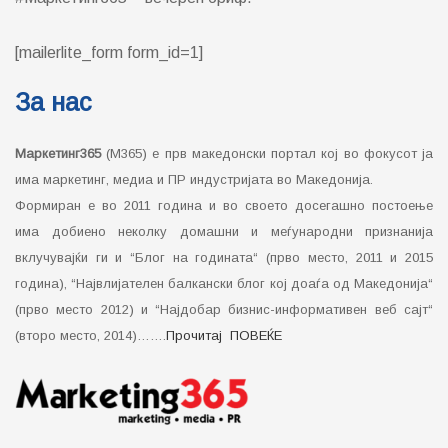
[mailerlite_form form_id=1]
За нас
Маркетинг365
(М365) е прв македонски портал кој во фокусот ја
има маркетинг, медиа и ПР индустријата во Македонија.
Формиран е во 2011 година и во своето досегашно постоење
има добиено неколку домашни и меѓународни признанија
вклучувајќи ги и “Блог на годината“ (прво место, 2011 и 2015
година), “Највлијателен балкански блог кој доаѓа од Македонија“
(прво место 2012) и “Најдобар бизнис-информативен веб сајт“
(второ место, 2014)…….
Прочитај ПОВЕЌЕ