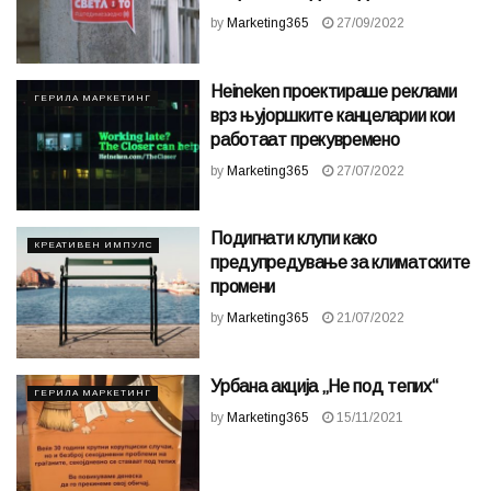
by
Marketing365
27/09/2022
Heineken проектираше реклами
ГЕРИЛА МАРКЕТИНГ
врз њујоршките канцеларии кои
работаат прекувремено
by
Marketing365
27/07/2022
Подигнати клупи како
КРЕАТИВЕН ИМПУЛС
предупредување за климатските
промени
by
Marketing365
21/07/2022
Урбана акција „Не под тепих“
ГЕРИЛА МАРКЕТИНГ
by
Marketing365
15/11/2021