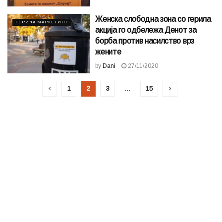
Женска слободна зона со герила
ГЕРИЛА МАРКЕТИНГ
акција го одбележа Денот за
борба против насилство врз
жените
by
Dani
27/11/2020
1
2
3
…
15